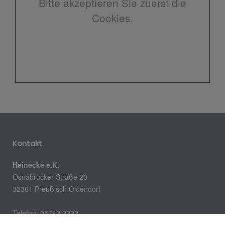
Bitte akzeptieren Sie zuerst die
Cookies.
Kontakt
Heinecke e.K.
Osnabrücker Straße 20
32361 Preußisch Oldendorf
Telefon: 05742 2222
E-Mail:
info@heinecke-ek.de