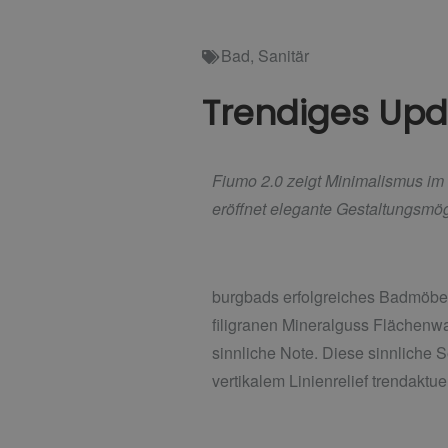
Bad
,
Sanitär
Trendiges Upda
Fiumo 2.0 zeigt Minimalismus im 
eröffnet elegante
Gestaltungsmögl
burgbads erfolgreiches Badmöbelp
filigranen Mineralguss Flächenw
sinnliche Note. Diese sinnliche 
vertikalem Linienrelief trendaktue