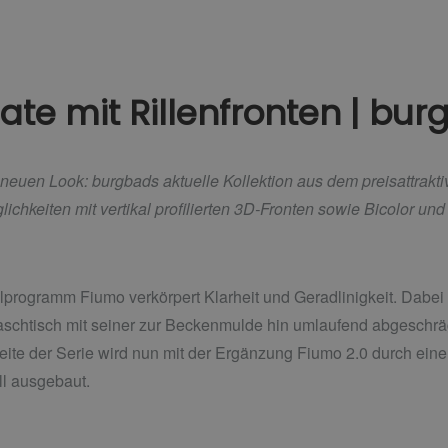
te mit Rillenfronten | bur
neuen Look: burgbads aktuelle Kollektion aus dem preisattrakt
ichkeiten mit vertikal profilierten 3D-Fronten sowie Bicolor un
rogramm Fiumo verkörpert Klarheit und Geradlinigkeit. Dabei e
aschtisch mit seiner zur Beckenmulde hin umlaufend abgeschrä
Seite der Serie wird nun mit der Ergänzung Fiumo 2.0 durch ein
ll ausgebaut.