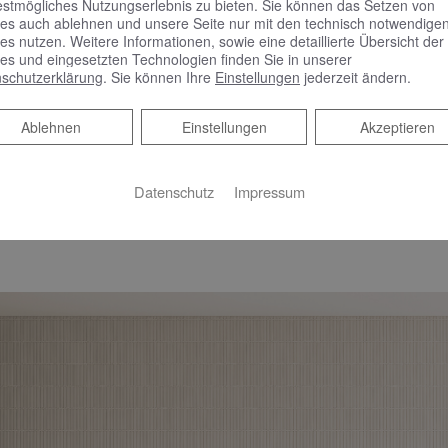
n ihrer eleganten Wirkung wegen aktuell gerne im designorientie
estmögliches Nutzungserlebnis zu bieten. Sie können das Setzen von
es auch ablehnen und unsere Seite nur mit den technisch notwendige
ideboards etwa erhalten so eine dekorative Anmutung, behalten
es nutzen. Weitere Informationen, sowie eine detaillierte Übersicht der
en natürlichen Charme von Holzoberflächen bei.
es und eingesetzten Technologien finden Sie in unserer
schutzerklärung
. Sie können Ihre
Einstellungen
jederzeit ändern.
 Patrick Frey diesen Trend zusammen mit burgbad nun praxista
Ablehnen
Ablehnen
Einstellungen
Akzeptieren
sseefronten bei der Originalkollektion Fiumo zeigen die neuen F
, thermofolierte Oberflächenstruktur wirkt dabei eher filigran als
nspiel Lebendigkeit verleiht und es weniger massiv wirken läs
Datenschutz
Impressum
ist das Oberflächenrelief nicht nur besonders pflegeleicht, so